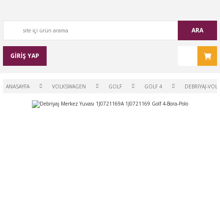
ARA
GİRİŞ YAP
ANASAYFA
VOLKSWAGEN
GOLF
GOLF 4
DEBRİYAJ-VOL