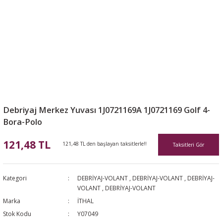
Debriyaj Merkez Yuvası 1J0721169A 1J0721169 Golf 4-
Bora-Polo
121,48 TL
121,48 TL den başlayan taksitlerle!!
Taksitleri Gör
Kategori
DEBRİYAJ-VOLANT
,
DEBRİYAJ-VOLANT
,
DEBRİYAJ-
VOLANT
,
DEBRİYAJ-VOLANT
Marka
İTHAL
Stok Kodu
Y07049