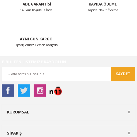
İADE GARANTİSİ
KAPIDA ÖDEME
Bu ürüne benzer farklı alternatifler olmalı.
14 Gün Koşulsuz İade
Kapıda Nakit Ödeme
AYNI GÜN KARGO
Siparişleriniz Hemen Kargoda
Gönder
E-BÜLTEN LİSTEMİZE KAYDOLUN
KAYDET
KURUMSAL
SİPARİŞ