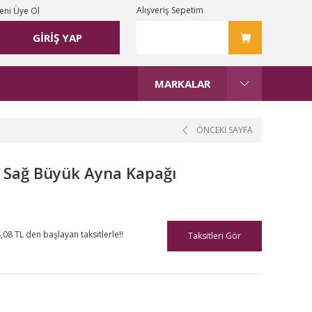
Alışveriş Sepetim
eni Üye Ol
GİRİŞ YAP
MARKALAR
ÖNCEKİ SAYFA
) Sağ Büyük Ayna Kapağı
,08 TL den başlayan taksitlerle!!
Taksitleri Gör