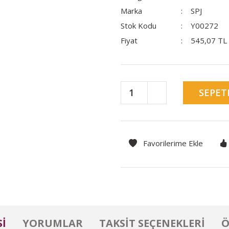
Marka
SPJ
Stok Kodu
Y00272
Fiyat
545,07 TL
SEPET
I
YORUMLAR
TAKSIT SEÇENEKLERI
Ö