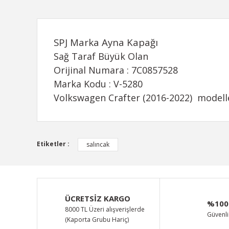
SPJ Marka Ayna Kapağı
Sağ Taraf Büyük Olan
Orijinal Numara : 7C0857528
Marka Kodu : V-5280
Volkswagen Crafter (2016-2022) modelle
Bu ürünün fiyat bilgisi, resim, ürün açıklamalarında ve d
Etiketler :
salıncak
Görüş ve önerileriniz için teşekkür ederiz.
Ürün resmi kalitesiz, bozuk veya görüntülenemiyor.
Ürün açıklamasında eksik bilgiler bulunuyor.
ÜCRETSİZ KARGO
%100
Ürün bilgilerinde hatalar bulunuyor.
8000 TL Üzeri alışverişlerde
Güvenli 
(Kaporta Grubu Hariç)
Ürün fiyatı diğer sitelerden daha pahalı.