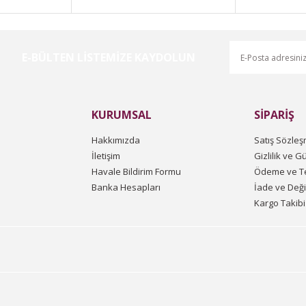
E-BÜLTEN LİSTEMİZE KAYDOLUN
Gönder
KURUMSAL
SİPARİŞ
Hakkımızda
Satış Sözleş
İletişim
Gizlilik ve G
Havale Bildirim Formu
Ödeme ve Te
Banka Hesapları
İade ve Değ
Kargo Takibi