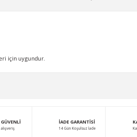
ri için uygundur.
iğer konularda yetersiz gördüğünüz noktaları öneri formunu kullanarak taraf
Bu ürüne ilk yorumu siz yapın!
Yorum Yaz
 GÜVENLİ
İADE GARANTİSİ
K
alışveriş
14 Gün Koşulsuz İade
Ka