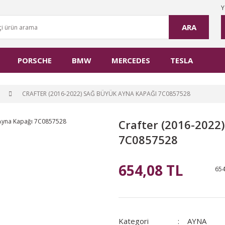
Y
ARA
PORSCHE
BMW
MERCEDES
TESLA
CRAFTER (2016-2022) SAĞ BÜYÜK AYNA KAPAĞI 7C0857528
Crafter (2016-2022
7C0857528
654,08 TL
654
Kategori
AYNA