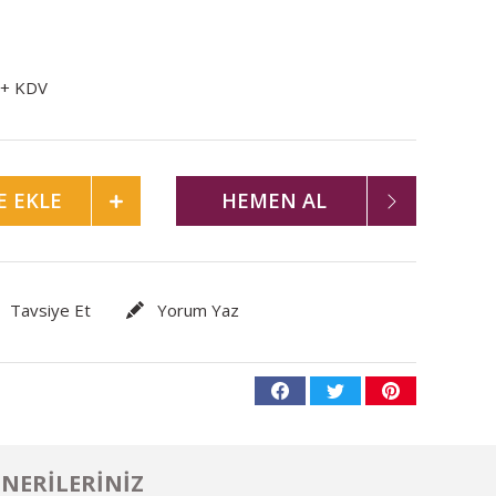
 + KDV
E EKLE
HEMEN AL
Tavsiye Et
Yorum Yaz
NERILERINIZ