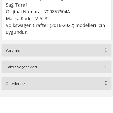
Sağ Taraf
Orijinal Numara : 7C0857604A
Marka Kodu : V-5282
Volkswagen Crafter (2016-2022) modelleri için
uygundur.
Yorumlar
Taksit Seçenekleri
Bu ürüne ilk yorumu siz yapın!
Önerileriniz
Yorum Yaz
Bu ürünün fiyat bilgisi, resim, ürün açıklamalarında ve diğer
konularda yetersiz gördüğünüz noktaları öneri formunu
kullanarak tarafımıza iletebilirsiniz.
Görüş ve önerileriniz için teşekkür ederiz.