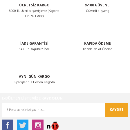
ÜCRETSİZ KARGO
%100 GÜVENLİ
8000 TL Üzeri alışverişlerde (Kaporta
Güvenli alışveriş
Ürün resmi kalitesiz, bozuk veya görüntülenemiyor.
Grubu Hariç)
Ürün açıklamasında eksik bilgiler bulunuyor.
Ürün bilgilerinde hatalar bulunuyor.
Ürün fiyatı diğer sitelerden daha pahalı.
İADE GARANTİSİ
KAPIDA ÖDEME
Bu ürüne benzer farklı alternatifler olmalı.
14 Gün Koşulsuz İade
Kapıda Nakit Ödeme
AYNI GÜN KARGO
Siparişleriniz Hemen Kargoda
Gönder
E-BÜLTEN LİSTEMİZE KAYDOLUN
KAYDET