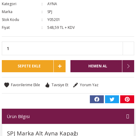
Kategori
AYNA
NTO
Marka
SPJ
Stok Kodu
Y05201
PASSAT CC
Fiyat
548,59 TL + KDV
KAPLUMBAĞA
OC
SEPETE EKLE
HEMEN AL
RTEON
Tavsiye Et
Yorum Yaz
GO
PHAETON
Ürün Bilgisi
CROS
SPJ Marka
Alt Ayna Kapağı