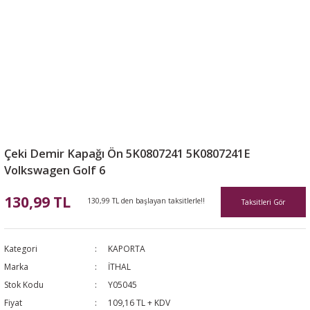
Çeki Demir Kapağı Ön 5K0807241 5K0807241E
Volkswagen Golf 6
130,99 TL
130,99 TL den başlayan taksitlerle!!
Taksitleri Gör
Kategori
KAPORTA
Marka
İTHAL
Stok Kodu
Y05045
Fiyat
109,16 TL + KDV