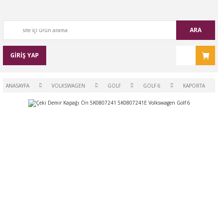
ARA
GİRİŞ YAP
ANASAYFA
VOLKSWAGEN
GOLF
GOLF 6
KAPORTA