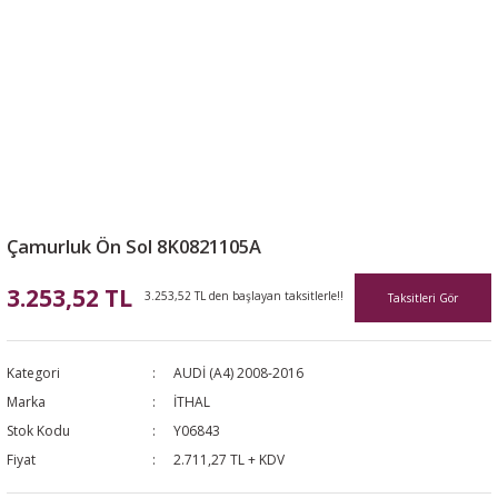
Çamurluk Ön Sol 8K0821105A
3.253,52 TL
3.253,52 TL den başlayan taksitlerle!!
Taksitleri Gör
Kategori
AUDİ (A4) 2008-2016
Marka
İTHAL
Stok Kodu
Y06843
Fiyat
2.711,27 TL + KDV