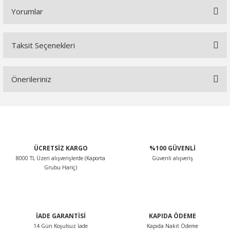
Yorumlar
Taksit Seçenekleri
Bu ürüne ilk yorumu siz yapın!
Önerileriniz
Yorum Yaz
Bu ürünün fiyat bilgisi, resim, ürün açıklamalarında ve diğer
konularda yetersiz gördüğünüz noktaları öneri formunu
kullanarak tarafımıza iletebilirsiniz.
Görüş ve önerileriniz için teşekkür ederiz.
ÜCRETSİZ KARGO
%100 GÜVENLİ
8000 TL Üzeri alışverişlerde (Kaporta
Güvenli alışveriş
Ürün resmi kalitesiz, bozuk veya görüntülenemiyor.
Grubu Hariç)
Ürün açıklamasında eksik bilgiler bulunuyor.
Ürün bilgilerinde hatalar bulunuyor.
Ürün fiyatı diğer sitelerden daha pahalı.
İADE GARANTİSİ
KAPIDA ÖDEME
Bu ürüne benzer farklı alternatifler olmalı.
14 Gün Koşulsuz İade
Kapıda Nakit Ödeme