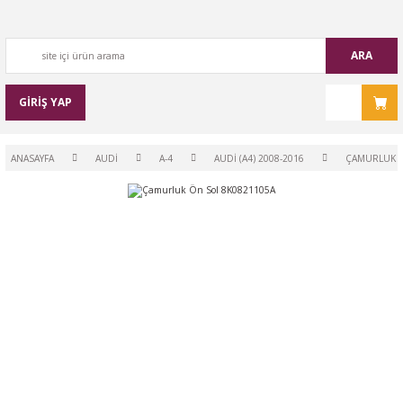
ARA
GİRİŞ YAP
ANASAYFA
AUDİ
A-4
AUDİ (A4) 2008-2016
ÇAMURLUK Ö