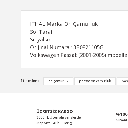
İTHAL Marka Ön Çamurluk
Sol Taraf
Sinyalsiz
Orijinal Numara : 3B0821105G
Volkswagen Passat (2001-2005) modeller
Bu ürünün fiyat bilgisi, resim, ürün açıklamalarında ve d
Etiketler :
ön çamurluk
passat ön çamurluk
pas
Görüş ve önerileriniz için teşekkür ederiz.
Ürün resmi kalitesiz, bozuk veya görüntülenemiyor.
Ürün açıklamasında eksik bilgiler bulunuyor.
ÜCRETSİZ KARGO
%100
Ürün bilgilerinde hatalar bulunuyor.
8000 TL Üzeri alışverişlerde
Güvenli 
(Kaporta Grubu Hariç)
Ürün fiyatı diğer sitelerden daha pahalı.