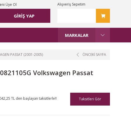
Alışveriş Sepetim
eni Üye Ol
GİRİŞ YAP
MARKALAR
GEN PASSAT (2001-2005)
ÖNCEKİ SAYFA
B0821105G Volkswagen Passat
042,25 TL den başlayan taksitlerle!!
Taksitleri Gör