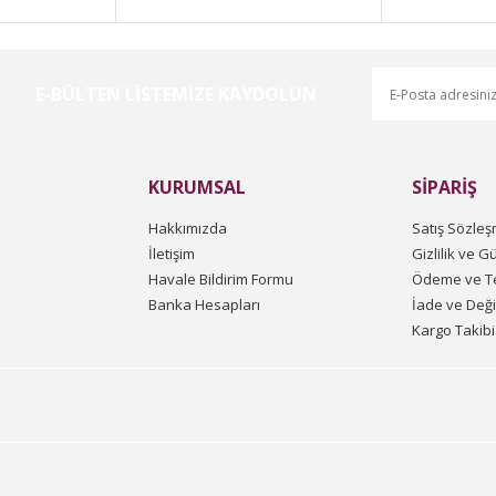
E-BÜLTEN LİSTEMİZE KAYDOLUN
Gönder
KURUMSAL
SİPARİŞ
Hakkımızda
Satış Sözleş
İletişim
Gizlilik ve G
Havale Bildirim Formu
Ödeme ve Te
Banka Hesapları
İade ve Değ
Kargo Takibi