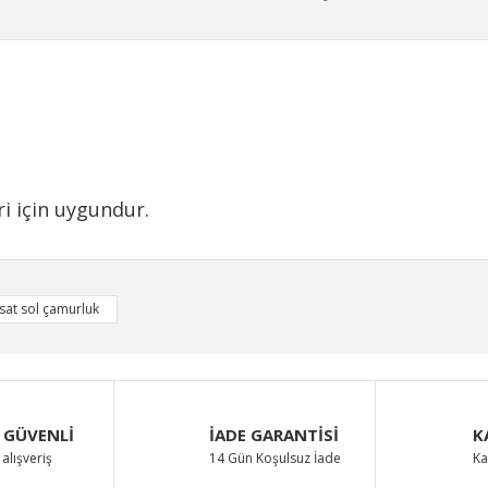
i için uygundur.
iğer konularda yetersiz gördüğünüz noktaları öneri formunu kullanarak taraf
sat sol çamurluk
Bu ürüne ilk yorumu siz yapın!
Yorum Yaz
 GÜVENLİ
İADE GARANTİSİ
K
alışveriş
14 Gün Koşulsuz İade
Ka