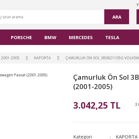
Y
ARA
PORSCHE
BMW
MERCEDES
TESLA
 2001-2005
KAPORTA
ÇAMURLUK ÖN SOL 3B0821105G VOLKSWA
Çamurluk Ön Sol 3
(2001-2005)
3.042,25 TL
3.
Kategori
KAPORTA