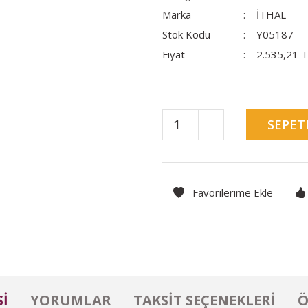
Marka
İTHAL
Stok Kodu
Y05187
Fiyat
2.535,21 
SEPET
I
YORUMLAR
TAKSIT SEÇENEKLERI
Ö