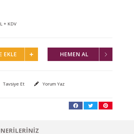
TL + KDV
E EKLE
HEMEN AL
Tavsiye Et
Yorum Yaz
NERILERINIZ