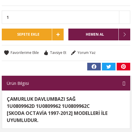
SEPETE EKLE
HEMEN AL
Tavsiye Et
Yorum Yaz
Ürün Bilgisi
ÇAMURLUK DAVLUMBAZI SAĞ
1U0809962D 1U0809962 1U0809962C
[SKODA OCTAVİA 1997-2012] MODELLERİ İLE
UYUMLUDUR.