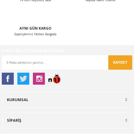
14 Gün Koşulsuz İade
Kapıda Nakit Ödeme
AYNI GÜN KARGO
Siparişleriniz Hemen Kargoda
Gönder
E-BÜLTEN LİSTEMİZE KAYDOLUN
KAYDET
KURUMSAL
SİPARİŞ