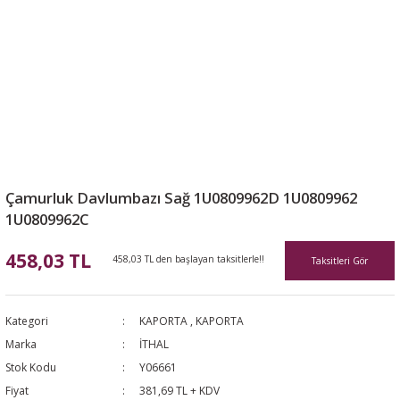
Çamurluk Davlumbazı Sağ 1U0809962D 1U0809962
1U0809962C
458,03 TL
458,03 TL den başlayan taksitlerle!!
Taksitleri Gör
Kategori
KAPORTA
,
KAPORTA
Marka
İTHAL
Stok Kodu
Y06661
Fiyat
381,69 TL + KDV