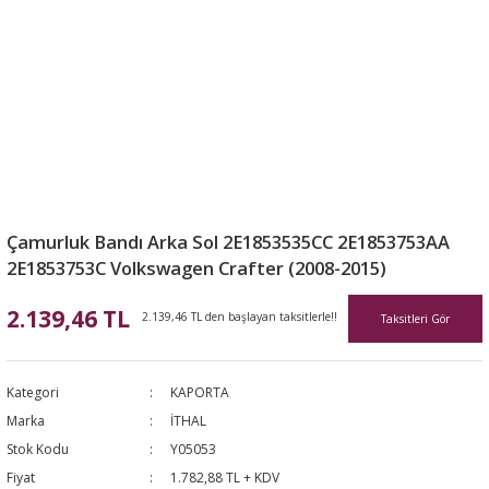
Çamurluk Bandı Arka Sol 2E1853535CC 2E1853753AA
2E1853753C Volkswagen Crafter (2008-2015)
2.139,46 TL
2.139,46 TL den başlayan taksitlerle!!
Taksitleri Gör
Kategori
KAPORTA
Marka
İTHAL
Stok Kodu
Y05053
Fiyat
1.782,88 TL + KDV