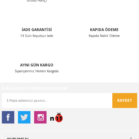
Grubu Hariç)
Ürün fiyatı diğer sitelerden daha pahalı.
Bu ürüne benzer farklı alternatifler olmalı.
İADE GARANTİSİ
KAPIDA ÖDEME
14 Gün Koşulsuz İade
Kapıda Nakit Ödeme
Gönder
AYNI GÜN KARGO
Siparişleriniz Hemen Kargoda
E-BÜLTEN LİSTEMİZE KAYDOLUN
KAYDET