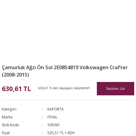
Çamurluk Ağzı Ön Sol 2E0854819 Volkswagen Crafter
(2008-2015)
630,61 TL
630,61 TL den başlayan taksitlerle!!
Taksitleri Gör
Kategori
KAPORTA
Marka
İTHAL
Stok Kodu
Y05061
Fiyat
525,51 TL + KDV