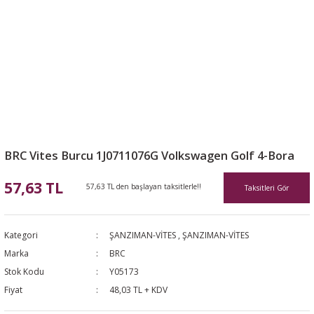
BRC Vites Burcu 1J0711076G Volkswagen Golf 4-Bora
57,63 TL
57,63 TL den başlayan taksitlerle!!
Taksitleri Gör
Kategori
ŞANZIMAN-VİTES
,
ŞANZIMAN-VİTES
Marka
BRC
Stok Kodu
Y05173
Fiyat
48,03 TL + KDV