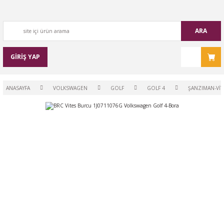
ARA
GİRİŞ YAP
ANASAYFA
VOLKSWAGEN
GOLF
GOLF 4
ŞANZIMAN-VİT