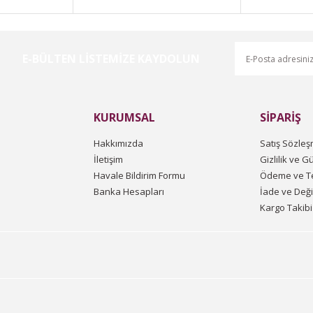
E-BÜLTEN LİSTEMİZE KAYDOLUN
Gönder
KURUMSAL
SİPARİŞ
Hakkımızda
Satış Sözleş
İletişim
Gizlilik ve G
Havale Bildirim Formu
Ödeme ve Te
Banka Hesapları
İade ve Değ
Kargo Takibi