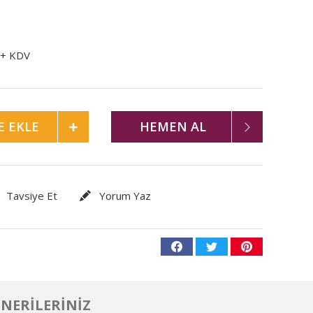
 + KDV
E EKLE
HEMEN AL
Tavsiye Et
Yorum Yaz
NERILERINIZ