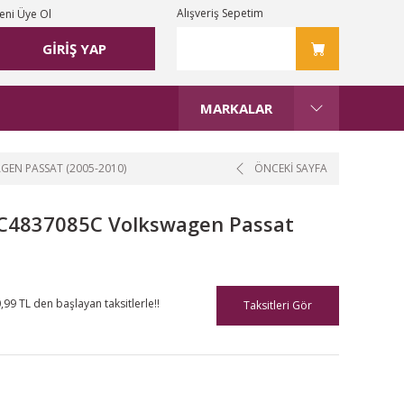
Alışveriş Sepetim
eni Üye Ol
GİRİŞ YAP
MARKALAR
AGEN PASSAT (2005-2010)
ÖNCEKİ SAYFA
i 3C4837085C Volkswagen Passat
,99 TL den başlayan taksitlerle!!
Taksitleri Gör