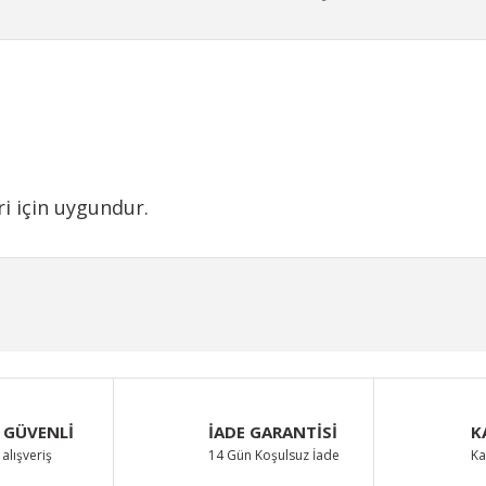
i için uygundur.
iğer konularda yetersiz gördüğünüz noktaları öneri formunu kullanarak taraf
Bu ürüne ilk yorumu siz yapın!
Yorum Yaz
 GÜVENLİ
İADE GARANTİSİ
K
alışveriş
14 Gün Koşulsuz İade
Ka