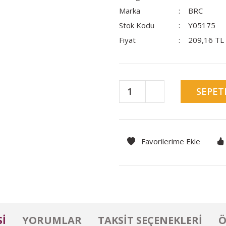
Marka
BRC
Stok Kodu
Y05175
Fiyat
209,16 TL
SEPET
I
YORUMLAR
TAKSIT SEÇENEKLERI
Ö