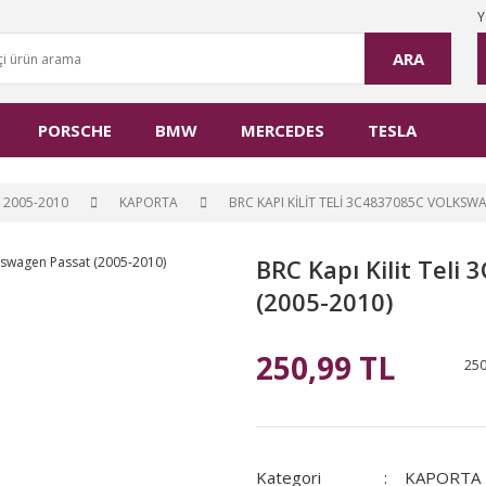
Y
ARA
PORSCHE
BMW
MERCEDES
TESLA
 2005-2010
KAPORTA
BRC KAPI KILIT TELI 3C4837085C VOLKSW
BRC Kapı Kilit Tel
(2005-2010)
250,99 TL
250
Kategori
KAPORTA