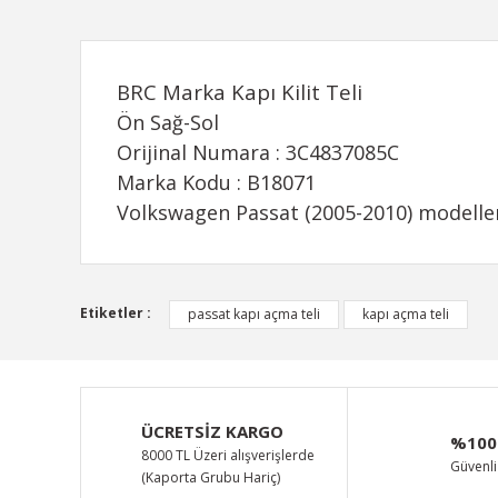
BRC Marka Kapı Kilit Teli
Ön Sağ-Sol
Orijinal Numara : 3C4837085C
Marka Kodu : B18071
Volkswagen Passat (2005-2010) modeller
Bu ürünün fiyat bilgisi, resim, ürün açıklamalarında ve d
Etiketler :
passat kapı açma teli
kapı açma teli
Görüş ve önerileriniz için teşekkür ederiz.
Ürün resmi kalitesiz, bozuk veya görüntülenemiyor.
Ürün açıklamasında eksik bilgiler bulunuyor.
ÜCRETSİZ KARGO
%100
Ürün bilgilerinde hatalar bulunuyor.
8000 TL Üzeri alışverişlerde
Güvenli 
(Kaporta Grubu Hariç)
Ürün fiyatı diğer sitelerden daha pahalı.