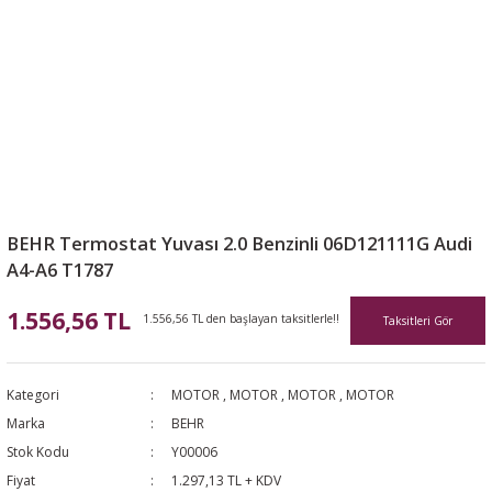
BEHR Termostat Yuvası 2.0 Benzinli 06D121111G Audi
A4-A6 T1787
1.556,56 TL
1.556,56 TL den başlayan taksitlerle!!
Taksitleri Gör
Kategori
MOTOR
,
MOTOR
,
MOTOR
,
MOTOR
Marka
BEHR
Stok Kodu
Y00006
Fiyat
1.297,13 TL + KDV