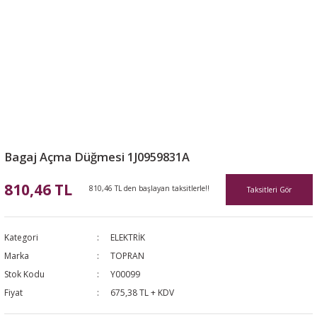
Bagaj Açma Düğmesi 1J0959831A
810,46 TL
810,46 TL den başlayan taksitlerle!!
Taksitleri Gör
Kategori
ELEKTRİK
Marka
TOPRAN
Stok Kodu
Y00099
Fiyat
675,38 TL + KDV