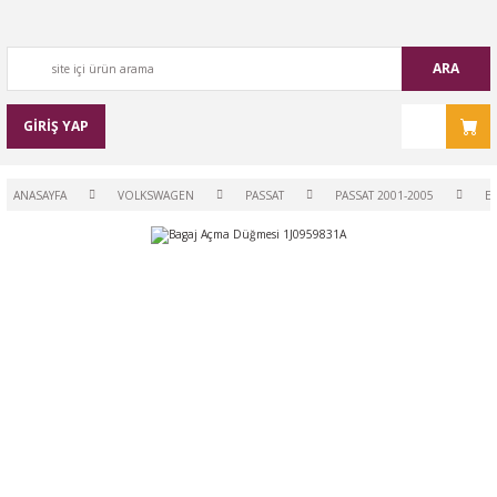
ARA
GİRİŞ YAP
ANASAYFA
VOLKSWAGEN
PASSAT
PASSAT 2001-2005
EL