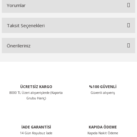
Yorumlar
Taksit Seçenekleri
Bu ürüne ilk yorumu siz yapın!
Önerileriniz
Yorum Yaz
Bu ürünün fiyat bilgisi, resim, ürün açıklamalarında ve diğer
konularda yetersiz gördüğünüz noktaları öneri formunu
kullanarak tarafımıza iletebilirsiniz.
Görüş ve önerileriniz için teşekkür ederiz.
ÜCRETSİZ KARGO
%100 GÜVENLİ
8000 TL Üzeri alışverişlerde (Kaporta
Güvenli alışveriş
Ürün resmi kalitesiz, bozuk veya görüntülenemiyor.
Grubu Hariç)
Ürün açıklamasında eksik bilgiler bulunuyor.
Ürün bilgilerinde hatalar bulunuyor.
Ürün fiyatı diğer sitelerden daha pahalı.
İADE GARANTİSİ
KAPIDA ÖDEME
Bu ürüne benzer farklı alternatifler olmalı.
14 Gün Koşulsuz İade
Kapıda Nakit Ödeme