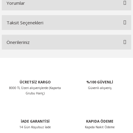
Yorumlar
Taksit Seçenekleri
Bu ürüne ilk yorumu siz yapın!
Önerileriniz
Yorum Yaz
Bu ürünün fiyat bilgisi, resim, ürün açıklamalarında ve diğer
konularda yetersiz gördüğünüz noktaları öneri formunu
kullanarak tarafımıza iletebilirsiniz.
Görüş ve önerileriniz için teşekkür ederiz.
ÜCRETSİZ KARGO
%100 GÜVENLİ
8000 TL Üzeri alışverişlerde (Kaporta
Güvenli alışveriş
Ürün resmi kalitesiz, bozuk veya görüntülenemiyor.
Grubu Hariç)
Ürün açıklamasında eksik bilgiler bulunuyor.
Ürün bilgilerinde hatalar bulunuyor.
Ürün fiyatı diğer sitelerden daha pahalı.
İADE GARANTİSİ
KAPIDA ÖDEME
Bu ürüne benzer farklı alternatifler olmalı.
14 Gün Koşulsuz İade
Kapıda Nakit Ödeme