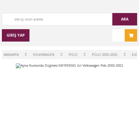
ARA
GİRİŞ YAP
ANASAYFA
VOLKSWAGEN
POLO
POLO 2000-2005
ELEK