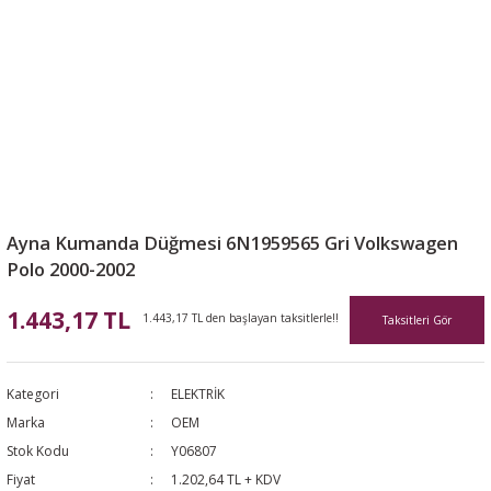
Ayna Kumanda Düğmesi 6N1959565 Gri Volkswagen
Polo 2000-2002
1.443,17 TL
1.443,17 TL den başlayan taksitlerle!!
Taksitleri Gör
Kategori
ELEKTRİK
Marka
OEM
Stok Kodu
Y06807
Fiyat
1.202,64 TL + KDV