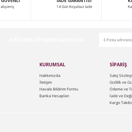
 GÜVENLİ
İADE GARANTİSİ
K
alışveriş
14 Gün Koşulsuz İade
Ka
E-BÜLTEN LİSTEMİZE KAYDOLUN
Gönder
KURUMSAL
SİPARİŞ
Hakkımızda
Satış Sözleş
İletişim
Gizlilik ve G
Havale Bildirim Formu
Ödeme ve Te
Banka Hesapları
İade ve Değ
Kargo Takibi