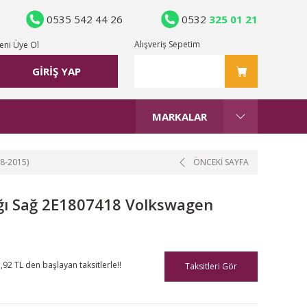
0535 542 44 26
0532
325 01 21
Alışveriş Sepetim
eni Üye Ol
GİRİŞ YAP
MARKALAR
8-2015)
ÖNCEKİ SAYFA
ı Sağ 2E1807418 Volkswagen
,92 TL den başlayan taksitlerle!!
Taksitleri Gör