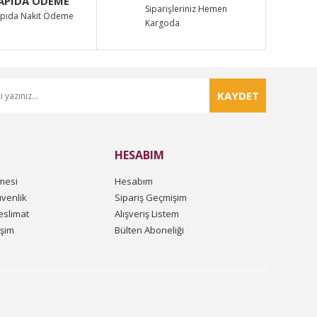
APIDA ÖDEME
Siparişleriniz Hemen
pıda Nakit Ödeme
Kargoda
KAYDET
HESABIM
mesi
Hesabım
üvenlik
Sipariş Geçmişim
slimat
Alışveriş Listem
işim
Bülten Aboneliği