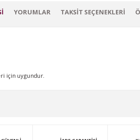
I
YORUMLAR
TAKSIT SEÇENEKLERI
Ö
ri için uygundur.
iğer konularda yetersiz gördüğünüz noktaları öneri formunu kullanarak taraf
Bu ürüne ilk yorumu siz yapın!
Yorum Yaz