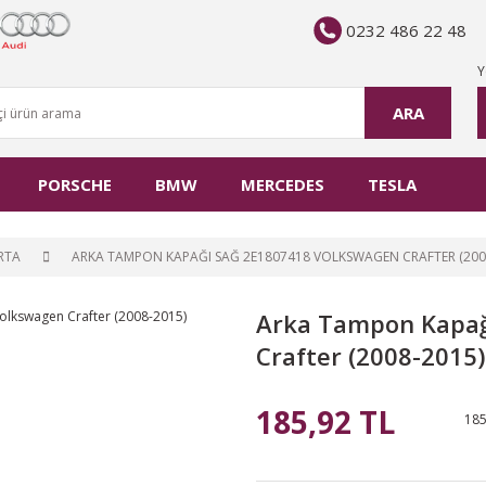
0232 486 22 48
Y
ARA
PORSCHE
BMW
MERCEDES
TESLA
RTA
ARKA TAMPON KAPAĞI SAĞ 2E1807418 VOLKSWAGEN CRAFTER (200
Arka Tampon Kapağ
Crafter (2008-2015)
185,92 TL
185