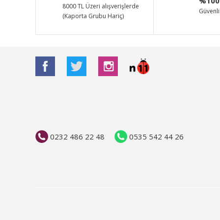
%100
Ürün bilgilerinde hatalar bulunuyor.
8000 TL Üzeri alışverişlerde
Güvenli 
(Kaporta Grubu Hariç)
Ürün fiyatı diğer sitelerden daha pahalı.
Bu ürüne benzer farklı alternatifler olmalı.
0232 486 22 48
0535 542 44 26