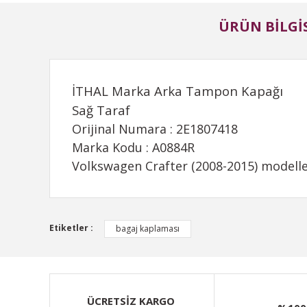
ÜRÜN BILGIS
İTHAL Marka Arka Tampon Kapağı
Sağ Taraf
Orijinal Numara : 2E1807418
Marka Kodu : A0884R
Volkswagen Crafter (2008-2015) modelle
Bu ürünün fiyat bilgisi, resim, ürün açıklamalarında ve d
Etiketler :
bagaj kaplaması
Görüş ve önerileriniz için teşekkür ederiz.
Ürün resmi kalitesiz, bozuk veya görüntülenemiyor.
Ürün açıklamasında eksik bilgiler bulunuyor.
ÜCRETSİZ KARGO