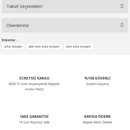
Taksit Seçenekleri
Bu ürüne ilk yorumu siz yapın!
Önerileriniz
Yorum Yaz
Bu ürünün fiyat bilgisi, resim, ürün açıklamalarında ve diğer
Etiketler :
konularda yetersiz gördüğünüz noktaları öneri formunu
arka tampon
seat leon arka tampon
leon arka tampon
kullanarak tarafımıza iletebilirsiniz.
Görüş ve önerileriniz için teşekkür ederiz.
Ürün resmi kalitesiz, bozuk veya görüntülenemiyor.
ÜCRETSİZ KARGO
%100 GÜVENLİ
Ürün açıklamasında eksik bilgiler bulunuyor.
8000 TL Üzeri alışverişlerde (Kaporta
Güvenli alışveriş
Ürün bilgilerinde hatalar bulunuyor.
Grubu Hariç)
Ürün fiyatı diğer sitelerden daha pahalı.
Bu ürüne benzer farklı alternatifler olmalı.
İADE GARANTİSİ
KAPIDA ÖDEME
14 Gün Koşulsuz İade
Kapıda Nakit Ödeme