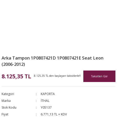
Arka Tampon 1P0807421D 1P0807421E Seat Leon
(2006-2012)
8.125,35 TL
8.125,35 TL den başlayan taksitlerle!!
Taksitleri Gör
Kategori
KAPORTA
Marka
İTHAL
Stok Kodu
Y05137
Fiyat
6.771,13 TL + KDV