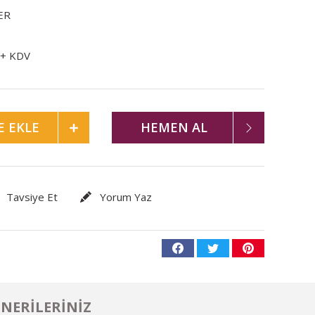
ER
 + KDV
E EKLE
HEMEN AL
Tavsiye Et
Yorum Yaz
NERILERINIZ