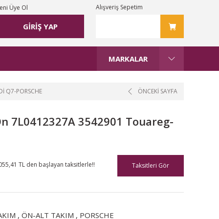
Alışveriş Sepetim
eni Üye Ol
GİRİŞ YAP
MARKALAR
DI Q7-PORSCHE
ÖNCEKİ SAYFA
 Ön 7L0412327A 3542901 Touareg-
055,41 TL den başlayan taksitlerle!!
Taksitleri Gör
AKIM
,
ÖN-ALT TAKIM
,
PORSCHE