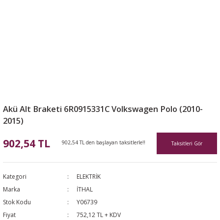
Akü Alt Braketi 6R0915331C Volkswagen Polo (2010-
2015)
902,54 TL
902,54 TL den başlayan taksitlerle!!
Taksitleri Gör
Kategori
ELEKTRİK
Marka
İTHAL
Stok Kodu
Y06739
Fiyat
752,12 TL + KDV