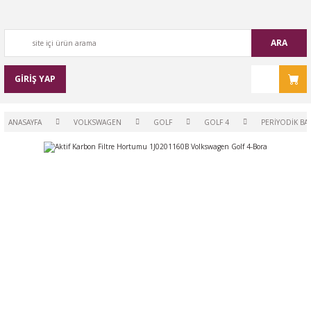
ARA
GİRİŞ YAP
ANASAYFA
VOLKSWAGEN
GOLF
GOLF 4
PERİYODİK BA