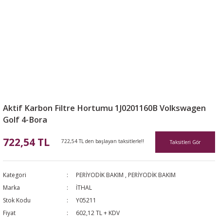
Aktif Karbon Filtre Hortumu 1J0201160B Volkswagen
Golf 4-Bora
722,54 TL
722,54 TL den başlayan taksitlerle!!
Taksitleri Gör
Kategori
PERİYODİK BAKIM
,
PERİYODİK BAKIM
Marka
İTHAL
Stok Kodu
Y05211
Fiyat
602,12 TL + KDV