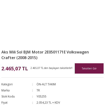
Aks Mili Sol BJM Motor 2E0501171E Volkswagen
Crafter (2008-2015)
2.465,07 TL
2.465,07 TL den başlayan taksitlerle!!
Taksitleri Gör
Kategori
ÖN-ALT TAKIM
Marka
TR
Stok Kodu
Y05255
Fiyat
2.054,23 TL + KDV