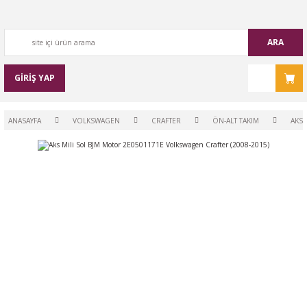
ARA
GİRİŞ YAP
ANASAYFA
VOLKSWAGEN
CRAFTER
ÖN-ALT TAKIM
AKS 