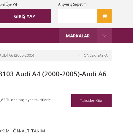
Alışveriş Sepetim
eni Üye Ol
GİRİŞ YAP
MARKALAR
AUDI A6 (2000-2005)
ÖNCEKİ SAYFA
98103 Audi A4 (2000-2005)-Audi A6
,82 TL den başlayan taksitlerle!!
Taksitleri Gör
AKIM
,
ÖN-ALT TAKIM