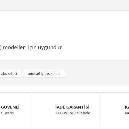
) modelleri için uygundur.
iğer konularda yetersiz gördüğünüz noktaları öneri formunu kullanarak taraf
ç aks kafası
audi a6 iç aks kafası
Bu ürüne ilk yorumu siz yapın!
Yorum Yaz
 GÜVENLİ
İADE GARANTİSİ
K
alışveriş
14 Gün Koşulsuz İade
Ka