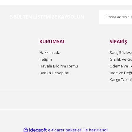
E-BÜLTEN LİSTEMİZE KAYDOLUN
Gönder
KURUMSAL
SİPARİŞ
Hakkımızda
Satış Sözleş
İletişim
Gizlilik ve G
Havale Bildirim Formu
Ödeme ve Te
Banka Hesapları
İade ve Değ
Kargo Takibi
ile
ideasoft
e-