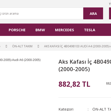
Y
ARA
PORSCHE
BMW
MERCEDES
TESLA
5
ÖN-ALT TAKIM
AKS KAFASI İÇ 4B0498103 AUDI A4 (2000-2005)-
Aks Kafası İç 4B04
(2000-2005)
882,82 TL
882
Kategori
ÖN-ALT T