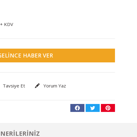
 + KDV
GELINCE HABER VER
Tavsiye Et
Yorum Yaz
NERILERINIZ