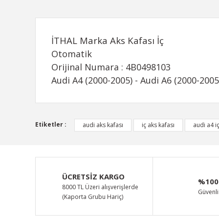
İTHAL Marka Aks Kafası İç
Otomatik
Orijinal Numara : 4B0498103
Audi A4 (2000-2005) - Audi A6 (2000-2005
Bu ürünün fiyat bilgisi, resim, ürün açıklamalarında ve d
Etiketler :
audi aks kafası
iç aks kafası
audi a4 i
Görüş ve önerileriniz için teşekkür ederiz.
Ürün resmi kalitesiz, bozuk veya görüntülenemiyor.
Ürün açıklamasında eksik bilgiler bulunuyor.
ÜCRETSİZ KARGO
%100
Ürün bilgilerinde hatalar bulunuyor.
8000 TL Üzeri alışverişlerde
Güvenli 
(Kaporta Grubu Hariç)
Ürün fiyatı diğer sitelerden daha pahalı.
Bu ürüne benzer farklı alternatifler olmalı.