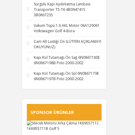
Sürgülü Kapı Aydınlatma Lambası
Transporter T5-T6 4B0947415
3B0867235
Vakum Tüpü 1.6 AKL Motor 06A129061
Volkswagen Golf 4-Bora
Cam Alt Lastiği Ön (LÜTFEN AÇIKLAMAYI
OKUYUNUZ)
Kapı Kol Tutamağı Ön Sağ 6N0867180E
6N0867198B Polo 2000-2002
Kapı Kol Tutamağı Ön Sol 6N0867179E
6N0867197B Polo 2000-2002
SPONSOR ÜRÜNLER