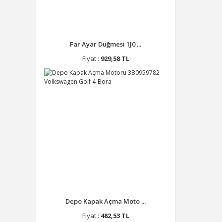
Far Ayar Düğmesi 1J0 ...
Fiyat :
929,58 TL
Depo Kapak Açma Moto ...
Fiyat :
482,53 TL