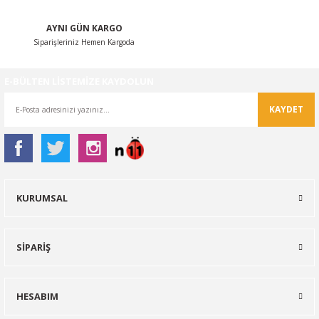
NTO
AYNI GÜN KARGO
Siparişleriniz Hemen Kargoda
PASSAT CC
E-BÜLTEN LİSTEMİZE KAYDOLUN
KAPLUMBAĞA
KAYDET
OC
RTEON
KURUMSAL
GO
PHAETON
SİPARİŞ
HESABIM
CROS