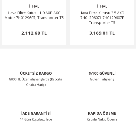
İTHAL
İTHAL
0
OSA
SSAT
OTOR
ROOMSTER
Hava Filtre Kutusu 1.9 AXB AXC
Hava Filtre Kutusu 2.5 AXD
Motor 7H0129607J Transporter T5
7H0129607L 7H0129607F
Transporter T5
O
O
PERB
ÖN-ALT TAKIM
2.112,68 TL
3.169,01 TL
POLO CLASSİC
ARKA-ALT TAKIM
TERRA MARBELLA
ROQ
SCİROCCO
ŞANZIMAN-VİTES
MA
HARAN
ODİAQ
ÜCRETSİZ KARGO
%100 GÜVENLİ
8000 TL Üzeri alışverişlerde (Kaporta
Güvenli alışveriş
Grubu Hariç)
GUAN
PERİYODİK BAKIM
RBAG
TOUAREG
İADE GARANTİSİ
KAPIDA ÖDEME
OURAN
14 Gün Koşulsuz İade
Kapıda Nakit Ödeme
TRANSPORTER