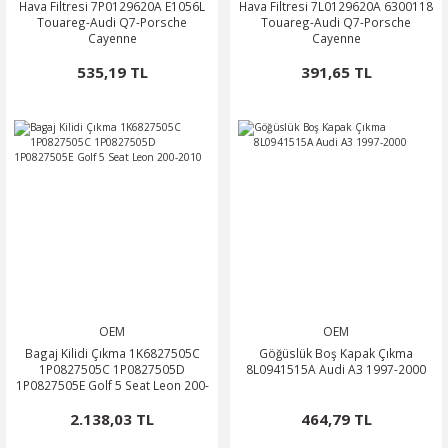
Hava Filtresi 7P0129620A E1056L
Hava Filtresi 7L0129620A 6300118
Touareg-Audi Q7-Porsche
Touareg-Audi Q7-Porsche
0
OSA
SSAT
OTOR
ROOMSTER
Cayenne
Cayenne
535,19 TL
391,65 TL
O
O
PERB
ÖN-ALT TAKIM
POLO CLASSİC
ARKA-ALT TAKIM
TERRA MARBELLA
ROQ
SCİROCCO
ŞANZIMAN-VİTES
MA
HARAN
ODİAQ
GUAN
PERİYODİK BAKIM
OEM
OEM
RBAG
TOUAREG
Bagaj Kilidi Çıkma 1K6827505C
Göğüslük Boş Kapak Çıkma
1P0827505C 1P0827505D
8L0941515A Audi A3 1997-2000
OURAN
1P0827505E Golf 5 Seat Leon 200-
2010
2.138,03 TL
464,79 TL
TRANSPORTER