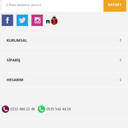
KAYDET
KURUMSAL
SİPARİŞ
HESABIM
0232 486 22 48
0535 542 44 26