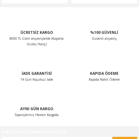
NTO
PASSAT CC
ÜCRETSİZ KARGO
%100 GÜVENLİ
8000 TL Üzeri alışverişlerde (Kaporta
Güvenli alışveriş
KAPLUMBAĞA
Grubu Hariç)
OC
RTEON
İADE GARANTİSİ
KAPIDA ÖDEME
14 Gün Koşulsuz İade
Kapıda Nakit Ödeme
GO
PHAETON
AYNI GÜN KARGO
Siparişleriniz Hemen Kargoda
E-BÜLTEN LİSTEMİZE KAYDOLUN
CROS