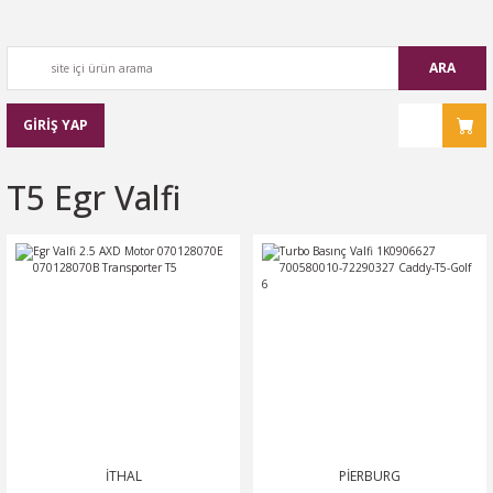
ARA
GİRİŞ YAP
T5 Egr Valfi
İTHAL
PİERBURG