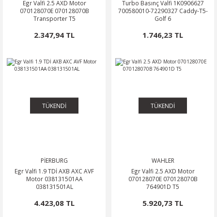
Egr Valfi 2.5 AXD Motor
Turbo Basınç Valfi 1K0906627
070128070E 070128070B
700580010-72290327 Caddy-T5-
Transporter T5
Golf 6
2.347,94 TL
1.746,23 TL
TÜKENDİ
TÜKENDİ
PİERBURG
WAHLER
Egr Valfi 1.9 TDİ AXB AXC AVF
Egr Valfi 2.5 AXD Motor
Motor 038131501AA
070128070E 070128070B
038131501AL
764901D T5
4.423,08 TL
5.920,73 TL