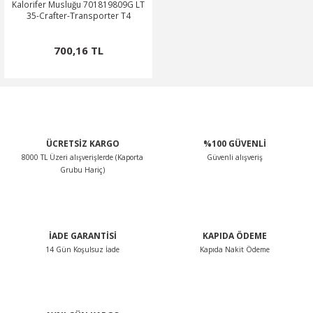
Kalorifer Musluğu 701819809G LT
35-Crafter-Transporter T4
0
OSA
SSAT
OTOR
ROOMSTER
700,16 TL
O
O
PERB
ÖN-ALT TAKIM
POLO CLASSİC
ARKA-ALT TAKIM
TERRA MARBELLA
ROQ
SCİROCCO
ŞANZIMAN-VİTES
ÜCRETSİZ KARGO
%100 GÜVENLİ
8000 TL Üzeri alışverişlerde (Kaporta
Güvenli alışveriş
MA
HARAN
ODİAQ
Grubu Hariç)
GUAN
PERİYODİK BAKIM
RBAG
TOUAREG
İADE GARANTİSİ
KAPIDA ÖDEME
14 Gün Koşulsuz İade
Kapıda Nakit Ödeme
OURAN
TRANSPORTER