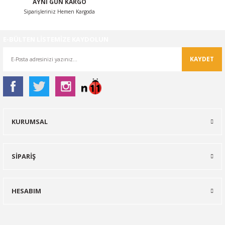
AYNI GÜN KARGO
Siparişleriniz Hemen Kargoda
NTO
E-BÜLTEN LİSTEMİZE KAYDOLUN
PASSAT CC
KAYDET
KAPLUMBAĞA
OC
RTEON
KURUMSAL
GO
SİPARİŞ
PHAETON
HESABIM
CROS