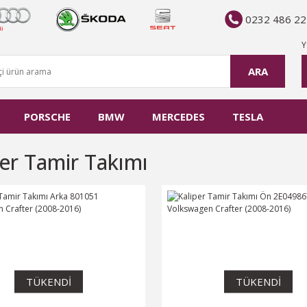
0232 486 22
Y
ARA
PORSCHE
BMW
MERCEDES
TESLA
per Tamir Takımı
TÜKENDİ
TÜKENDİ