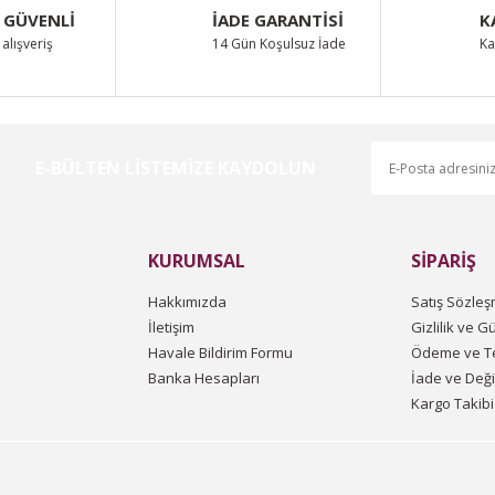
 GÜVENLİ
İADE GARANTİSİ
K
alışveriş
14 Gün Koşulsuz İade
Ka
E-BÜLTEN LİSTEMİZE KAYDOLUN
KURUMSAL
SİPARİŞ
Hakkımızda
Satış Sözleş
İletişim
Gizlilik ve G
Havale Bildirim Formu
Ödeme ve Te
Banka Hesapları
İade ve Değ
Kargo Takibi