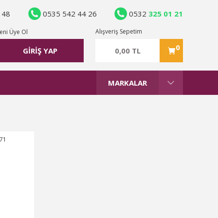
 48
0535 542 44 26
0532
325 01 21
Alışveriş Sepetim
eni Üye Ol
0
0,00 TL
GİRİŞ YAP
MARKALAR