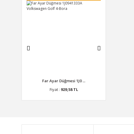
ka ...
Far Ayar Düğmesi 1J0 ...
Depo Kapak
 TL
Fiyat :
929,58 TL
Fiyat 