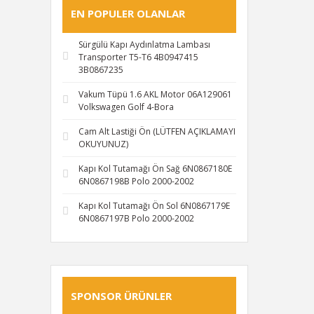
EN POPULER OLANLAR
Sürgülü Kapı Aydınlatma Lambası
Transporter T5-T6 4B0947415
3B0867235
Vakum Tüpü 1.6 AKL Motor 06A129061
Volkswagen Golf 4-Bora
Cam Alt Lastiği Ön (LÜTFEN AÇIKLAMAYI
OKUYUNUZ)
Kapı Kol Tutamağı Ön Sağ 6N0867180E
6N0867198B Polo 2000-2002
Kapı Kol Tutamağı Ön Sol 6N0867179E
6N0867197B Polo 2000-2002
SPONSOR ÜRÜNLER