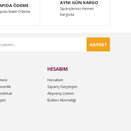
AYNI GÜN KARGO
APIDA ÖDEME
Siparişleriniz Hemen
pıda Nakit Ödeme
Kargoda
KAYDET
HESABIM
mesi
Hesabım
üvenlik
Sipariş Geçmişim
slimat
Alışveriş Listem
işim
Bülten Aboneliği