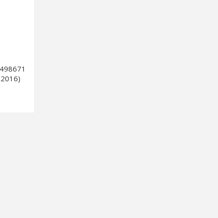
E0498671
-2016)