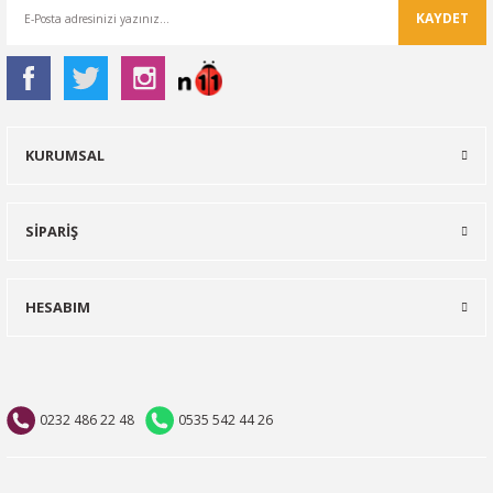
KAYDET
KURUMSAL
SİPARİŞ
HESABIM
0232 486 22 48
0535 542 44 26