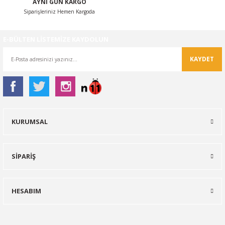
AYNI GÜN KARGO
Siparişleriniz Hemen Kargoda
E-BÜLTEN LİSTEMİZE KAYDOLUN
KAYDET
KURUMSAL
SİPARİŞ
HESABIM