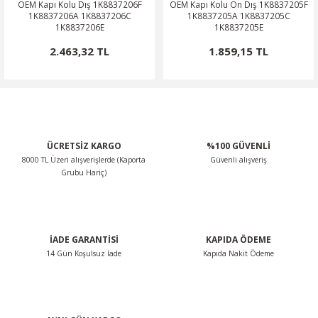
OEM Kapı Kolu Dış 1K8837206F
OEM Kapı Kolu Ön Dış 1K8837205F
1K8837206A 1K8837206C
1K8837205A 1K8837205C
1K8837206E
1K8837205E
2.463,32 TL
1.859,15 TL
ÜCRETSİZ KARGO
%100 GÜVENLİ
8000 TL Üzeri alışverişlerde (Kaporta
Güvenli alışveriş
Grubu Hariç)
İADE GARANTİSİ
KAPIDA ÖDEME
14 Gün Koşulsuz İade
Kapıda Nakit Ödeme