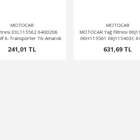
MOTOCAR
MOTOCAR
iltresi 03L115562 6400206
MOTOCAR Yağ Filtresi 06J
lf 6-Transporter T6-Amarok
06H115561 06J115403C 6
241,01 TL
631,69 TL