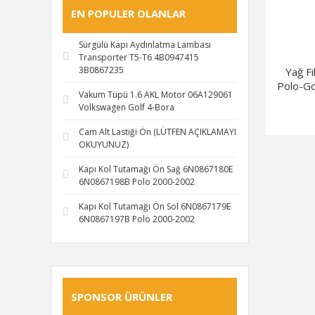
EN POPULER OLANLAR
Sürgülü Kapı Aydınlatma Lambası
Transporter T5-T6 4B0947415
3B0867235
Yağ F
Polo-Go
Vakum Tüpü 1.6 AKL Motor 06A129061
Volkswagen Golf 4-Bora
Cam Alt Lastiği Ön (LÜTFEN AÇIKLAMAYI
OKUYUNUZ)
Kapı Kol Tutamağı Ön Sağ 6N0867180E
6N0867198B Polo 2000-2002
Kapı Kol Tutamağı Ön Sol 6N0867179E
6N0867197B Polo 2000-2002
SPONSOR ÜRÜNLER