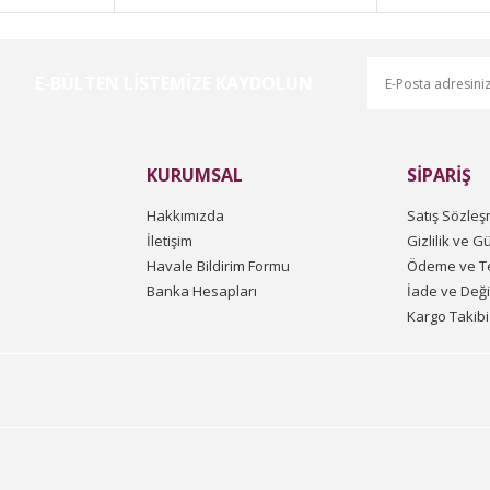
E-BÜLTEN LİSTEMİZE KAYDOLUN
KURUMSAL
SİPARİŞ
Hakkımızda
Satış Sözleş
İletişim
Gizlilik ve G
Havale Bildirim Formu
Ödeme ve Te
Banka Hesapları
İade ve Değ
Kargo Takibi