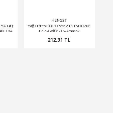
HENGST
115403Q
Yağ Filtresi 03L115562 E115HD208
400104
Polo-Golf 6-T6-Amarok
212,31 TL