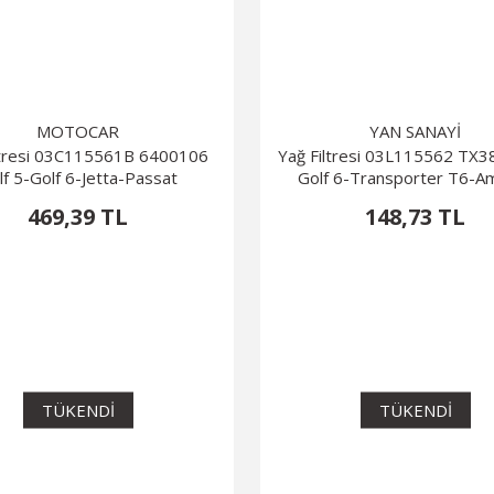
MOTOCAR
YAN SANAYİ
ltresi 03C115561B 6400106
Yağ Filtresi 03L115562 TX3
lf 5-Golf 6-Jetta-Passat
Golf 6-Transporter T6-A
469,39 TL
148,73 TL
TÜKENDİ
TÜKENDİ