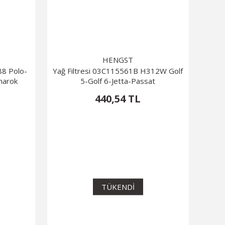
HENGST
88 Polo-
Yağ Filtresi 03C115561B H312W Golf
marok
5-Golf 6-Jetta-Passat
440,54 TL
TÜKENDİ