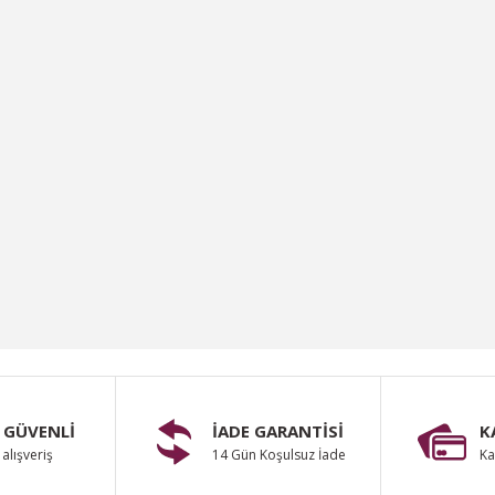
 GÜVENLİ
İADE GARANTİSİ
K
alışveriş
14 Gün Koşulsuz İade
Ka