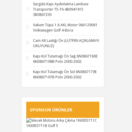
Sürgülü Kapı Aydınlatma Lambası
Transporter T5-T6 4B0947415
3B0867235
Vakum Tüpü 1.6 AKL Motor 06A129061
Volkswagen Golf 4-Bora
Cam Alt Lastiği Ön (LÜTFEN AÇIKLAMAYI
OKUYUNUZ)
Kapı Kol Tutamağı Ön Sağ 6N0867180E
6N0867198B Polo 2000-2002
Kapı Kol Tutamağı Ön Sol 6N0867179E
6N0867197B Polo 2000-2002
SPONSOR ÜRÜNLER