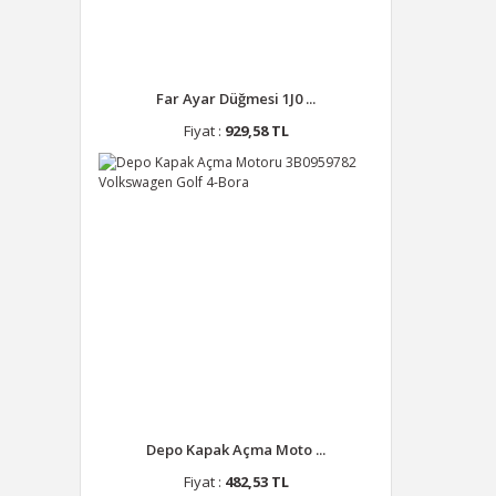
Far Ayar Düğmesi 1J0 ...
Fiyat :
929,58 TL
Depo Kapak Açma Moto ...
Fiyat :
482,53 TL