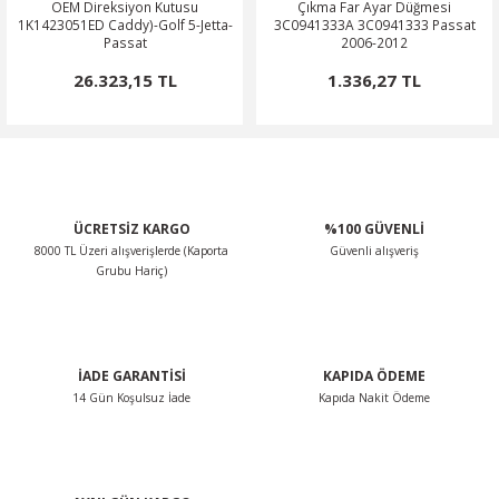
OEM Direksiyon Kutusu
Çıkma Far Ayar Düğmesi
1K1423051ED Caddy)-Golf 5-Jetta-
3C0941333A 3C0941333 Passat
Passat
2006-2012
26.323,15 TL
1.336,27 TL
ÜCRETSİZ KARGO
%100 GÜVENLİ
8000 TL Üzeri alışverişlerde (Kaporta
Güvenli alışveriş
Grubu Hariç)
İADE GARANTİSİ
KAPIDA ÖDEME
14 Gün Koşulsuz İade
Kapıda Nakit Ödeme