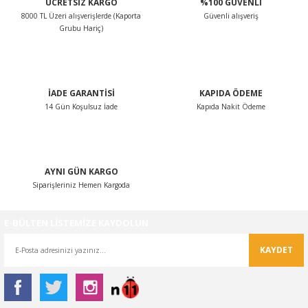
ÜCRETSİZ KARGO
%100 GÜVENLİ
8000 TL Üzeri alışverişlerde (Kaporta
Güvenli alışveriş
Grubu Hariç)
İADE GARANTİSİ
KAPIDA ÖDEME
14 Gün Koşulsuz İade
Kapıda Nakit Ödeme
AYNI GÜN KARGO
Siparişleriniz Hemen Kargoda
E-BÜLTEN LİSTEMİZE KAYDOLUN
KAYDET