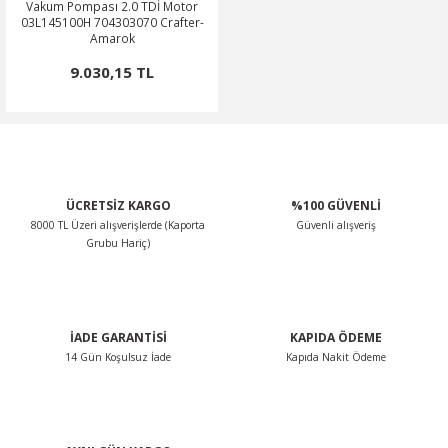
Vakum Pompası 2.0 TDİ Motor
03L145100H 704303070 Crafter-
Amarok
9.030,15 TL
ÜCRETSİZ KARGO
%100 GÜVENLİ
8000 TL Üzeri alışverişlerde (Kaporta
Güvenli alışveriş
Grubu Hariç)
İADE GARANTİSİ
KAPIDA ÖDEME
14 Gün Koşulsuz İade
Kapıda Nakit Ödeme