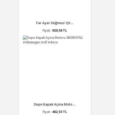
Far Ayar Düğmesi 1J0 ...
Fiyat :
929,58 TL
Depo Kapak Açma Moto ...
Fiyat :
482,53 TL