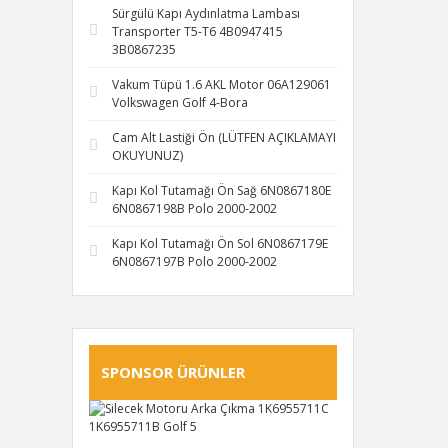
Sürgülü Kapı Aydınlatma Lambası
Transporter T5-T6 4B0947415
3B0867235
Vakum Tüpü 1.6 AKL Motor 06A129061
Volkswagen Golf 4-Bora
Cam Alt Lastiği Ön (LÜTFEN AÇIKLAMAYI
OKUYUNUZ)
Kapı Kol Tutamağı Ön Sağ 6N0867180E
6N0867198B Polo 2000-2002
Kapı Kol Tutamağı Ön Sol 6N0867179E
6N0867197B Polo 2000-2002
SPONSOR ÜRÜNLER