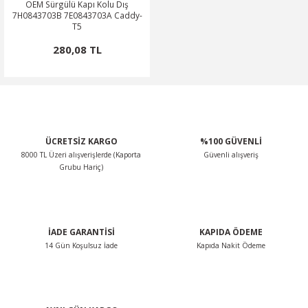
OEM Sürgülü Kapı Kolu Dış
7H0843703B 7E0843703A Caddy-
T5
280,08 TL
ÜCRETSİZ KARGO
%100 GÜVENLİ
8000 TL Üzeri alışverişlerde (Kaporta
Güvenli alışveriş
Grubu Hariç)
İADE GARANTİSİ
KAPIDA ÖDEME
14 Gün Koşulsuz İade
Kapıda Nakit Ödeme