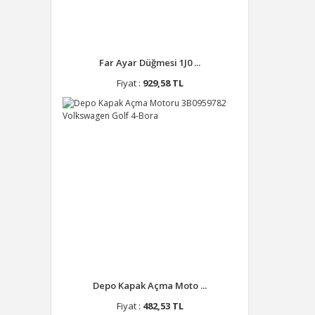
Far Ayar Düğmesi 1J0 ...
Fiyat :
929,58 TL
Depo Kapak Açma Moto ...
Fiyat :
482,53 TL