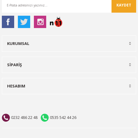
KAYDET
KURUMSAL
SİPARİŞ
HESABIM
0232 486 22 48
0535 542 44 26