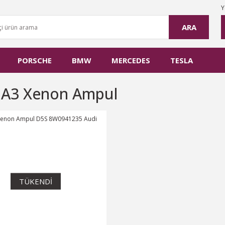
Y
ARA
PORSCHE
BMW
MERCEDES
TESLA
 A3 Xenon Ampul
TÜKENDİ