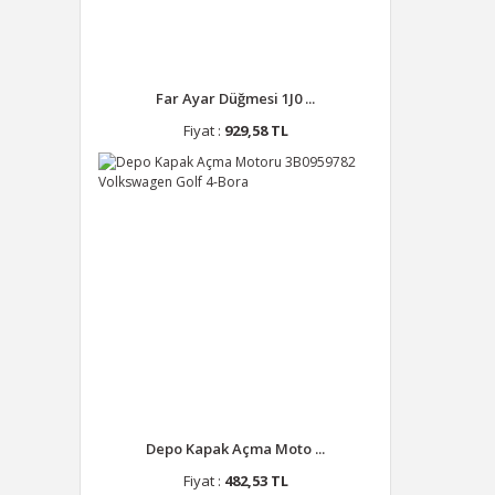
Far Ayar Düğmesi 1J0 ...
Fiyat :
929,58 TL
Depo Kapak Açma Moto ...
Fiyat :
482,53 TL