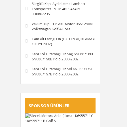
Sürgülü Kapı Aydınlatma Lambası
Transporter T5-T6 4B0947415
3B0867235
Vakum Tüpü 1.6 AKL Motor 06A129061
Volkswagen Golf 4-Bora
Cam Alt Lastiği Ön (LÜTFEN AÇIKLAMAYI
OKUYUNUZ)
Kapı Kol Tutamağı Ön Sağ 6N0867180E
6N0867198B Polo 2000-2002
Kapı Kol Tutamağı Ön Sol 6N0867179E
6N0867197B Polo 2000-2002
SPONSOR ÜRÜNLER