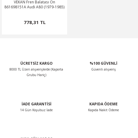
VEKAN Fren Balatası Ön
861698151A Audi A80 (1979-1985)
778,31 TL
ÜCRETSİZ KARGO
%100 GÜVENLİ
8000 TL Üzeri alışverişlerde (Kaporta
Güvenli alışveriş
Grubu Hariç)
İADE GARANTİSİ
KAPIDA ÖDEME
14 Gün Koşulsuz İade
Kapıda Nakit Ödeme